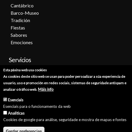
Cantábrico
Barco-Museo
Tradición
Fiestas
Sabores
Emociones
Servicios
Esta páxina web usa cookies
Cita previa
As cookies deste sitio web se usan para poder persoalizar a súa experiencia de
Sede electrónica
usuario, uso e promoción en redes sociais, sistemas de seguridade antispam e
Catálogo de trámites
Máis info
analizar o tráfico web.
Consumo
Esenciais
Punto de información catastral
Esenciais para o funcionamento da web
Punto Limpio
Analiticas
Cookies de google para análise, seguridade e mostra de mapas e fontes
Gardar preferencias