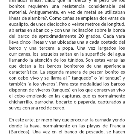
bonitos requieren una resistencia considerable del
material. Antiguamente, en vez de metal se utilizaban
líneas de alambre?. Como cañas se emplean dos varas de
eucalipto, de unos dieciocho o veinte metros de longitud,
abiertas en abanico y con una inclinación sobre la borda
del barco de aproximadamente 20 grados. Cada vara
lleva cinco líneas y van ubicadas una a cada costado del
barco y una tercera a popa. Una vez largados los
curricanes, los anzuelos saltan en la superficie del agua
llamando la atención de los túnidos. Son estas varas las
que dotan a los barcos boniteros de una apariencia
característica. La segunda manera de pescar bonito es
con cebo vivo y se llama al “ tanquedo” o “al tanque”, y
también “a los viveros”. Para esta modalidad los barcos
disponen de viveros (tanques) en los que conservan vivo
el cebo empleado en las capturas, que es normalmente
chicharrillo, parrocha, bocarte o paparda, capturados a
su vez con una red de cerco.
En este arte, primero hay que procurar la carnada yendo
donde la haya, normalmente en las playas de Francia
(Burdeos). Una vez en el banco de pescado, se hacen