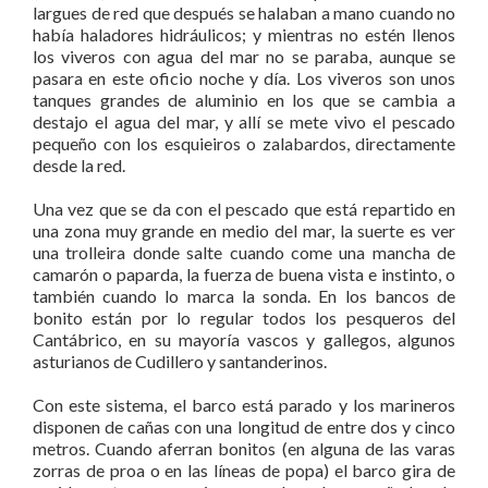
largues de red que después se halaban a mano cuando no
había haladores hidráulicos; y mientras no estén llenos
los viveros con agua del mar no se paraba, aunque se
pasara en este oficio noche y día. Los viveros son unos
tanques grandes de aluminio en los que se cambia a
destajo el agua del mar, y allí se mete vivo el pescado
pequeño con los esquieiros o zalabardos, directamente
desde la red.
Una vez que se da con el pescado que está repartido en
una zona muy grande en medio del mar, la suerte es ver
una trolleira donde salte cuando come una mancha de
camarón o paparda, la fuerza de buena vista e instinto, o
también cuando lo marca la sonda. En los bancos de
bonito están por lo regular todos los pesqueros del
Cantábrico, en su mayoría vascos y gallegos, algunos
asturianos de Cudillero y santanderinos.
Con este sistema, el barco está parado y los marineros
disponen de cañas con una longitud de entre dos y cinco
metros. Cuando aferran bonitos (en alguna de las varas
zorras de proa o en las líneas de popa) el barco gira de