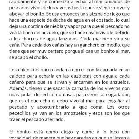
rapidamente y se comienza a echar al mar puñados de
pescados vivos de los viveros hasta que se siente mover y
aboyar el bonito. Se usa entonces un sistema de riego que
hace una especie de ducha de agua en el costado, lo cual
deja una cortina de niebla y vapor para que el pescado no
vea la línea del anzuelo, que se hace casi invisible debido
a los chorros de agua lanzados. Cada marinero va a su
caña. Para cada dos cañas hay un ganchero en medio, que
tiene que ser muy certero porque si cae un bonito al mar,
se acabó el chollo.
Los chicos del barco andan a correr con la carnada en un
caldero para echarla en las cazoletas con agua a cada
cañero para que se sirvan y encarnen en los anzuelos.
Además, tienen que sacar la carnada de los viveros con
unas jaulas de red como nasas para servir al engadador,
que es el que echa el cebo vivo al mar para engañar al
pescado y acostumbrarlo a que coma. Los otros
pececillos ya van en los amozuelos y esos son los que
traen el pescado aferrado.
El bonito está como ciego y come a lo loco con
voracidad, de manera que hay paradas en que se llegan a