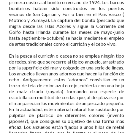
primera costera al bonito en verano de 1924. Los barcos
boniteiros habían sido construidos en los puertos
vecinos de San Ciprián y Foz o bien en el País Vasco (
Motrico y Zumaya). La captura del bonito (pescado que
migra desde las Islas Azores y sigue la Corriente del
Golfo hasta Irlanda durante los meses de mayo-junio
hasta septiembre-octubre) se hacía mediante el empleo
de artes tradicionales como el curricán y el cebo vivo.
En la pesca al curricán o cacea no se emplea ningún tipo
de redes, sino que se recurre al típico anzuelo, arrastrado
por la superficie del mar y colgado en una serie de líneas.
Los anzuelos llevan unos adornos que hacen la función de
cebo. Antiguamente, estos “adornos” consistían en un
trozo de tela de color azul o rojo, cubierta con una hoja
de maíz rizada (rayada) formando una especie de
escobilla con multitud de cerdas, que, al desplazarse por
el mar parecían los movimientos de un pescado pequeño.
En la actualidad, este material natural fue sustituido por
pulpitos de plástico de diferentes colores (invento
japonés?), que consiguen su objetivo de una forma más
eficaz. Los anzuelos están fijados a unos hilos de metal
llamados líneas, dado que la fuerza y el peso de los