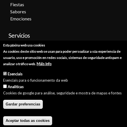
Fiestas
Sabores
Emociones
Servicios
Esta páxina web usa cookies
Cita previa
As cookies deste sitio web se usan para poder persoalizar a súa experiencia de
Sede electrónica
usuario, uso e promoción en redes sociais, sistemas de seguridade antispam e
Catálogo de trámites
Máis info
analizar o tráfico web.
Consumo
Esenciais
Punto de información catastral
Esenciais para o funcionamento da web
Punto Limpio
Analiticas
Cookies de google para análise, seguridade e mostra de mapas e fontes
Gardar preferencias
© Concello de Burela 2026 //
Política de Privacidade
//
Aviso Legal
//
Política de Cookies
//
Accesibilidade
//
GaliciaDigital
Aceptar todas as cookies