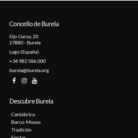
12
Concello de Burela
13
Eijo Garay, 20
14
27880 - Burela
Lugo (España)
15
+34 982 586 000
16
burela@burela.org
17
18
Descubre Burela
19
Cantábrico
Barco-Museo
20
Tradición
Fiestas