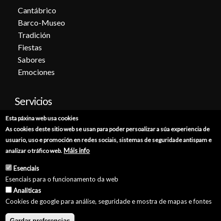
Cantábrico
Barco-Museo
Tradición
Fiestas
Sabores
Emociones
Servicios
Esta páxina web usa cookies
Cita previa
As cookies deste sitio web se usan para poder persoalizar a súa experiencia de
Sede electrónica
usuario, uso e promoción en redes sociais, sistemas de seguridade antispam e
Catálogo de trámites
Máis info
analizar o tráfico web.
Consumo
Esenciais
Punto de información catastral
Esenciais para o funcionamento da web
Punto Limpio
Analiticas
Cookies de google para análise, seguridade e mostra de mapas e fontes
Gardar preferencias