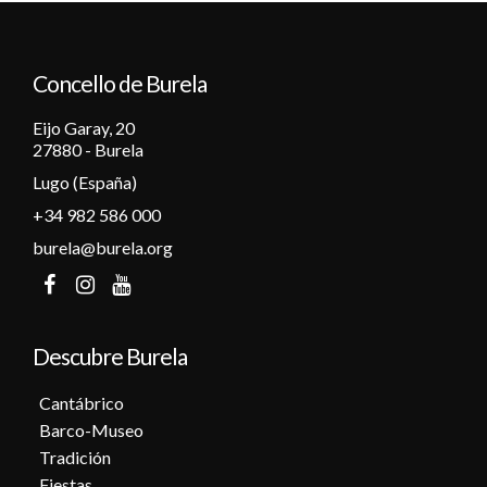
12
Concello de Burela
13
Eijo Garay, 20
14
27880 - Burela
Lugo (España)
15
+34 982 586 000
16
burela@burela.org
17
18
Descubre Burela
19
Cantábrico
Barco-Museo
20
Tradición
Fiestas