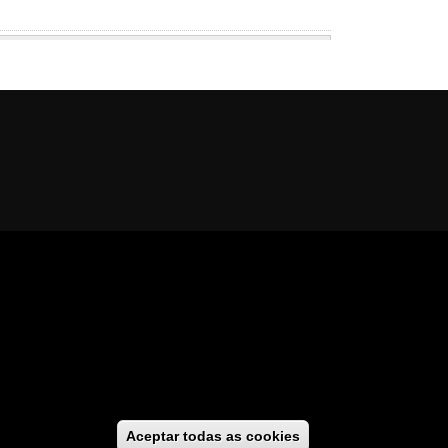
al
cesibilidade
//
GaliciaDigital
Aceptar todas as cookies