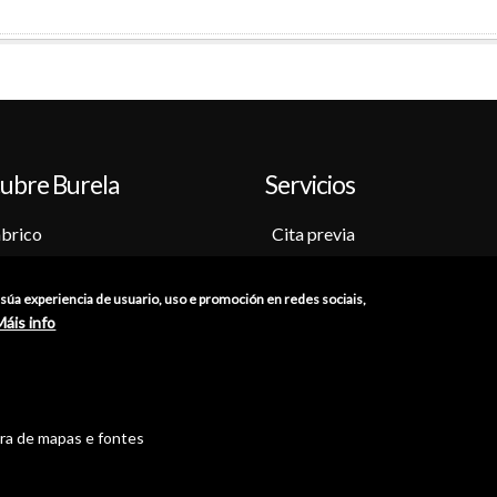
ubre Burela
Servicios
brico
Cita previa
o-Museo
Sede electrónica
ción
Catálogo de trámites
a súa experiencia de usuario, uso e promoción en redes sociais,
as
Consumo
Máis info
res
Punto de información catastr
iones
Punto Limpio
tra de mapas e fontes
//
Política de Privacidade
//
Aviso Legal
//
Política de Cookies
//
Ac