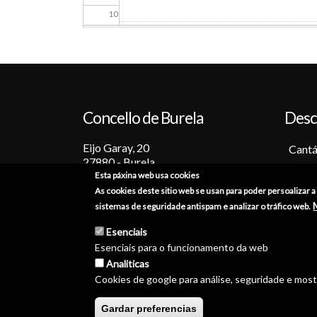
10
11
12
Concello de Burela
Desc
13
Eijo Garay, 20
14
Cantá
27880 - Burela
Barc
Esta páxina web usa cookies
15
Lugo (España)
Tradi
As cookies deste sitio web se usan para poder persoalizar 
+34 982 586 000
Fiest
sistemas de seguridade antispam e analizar o tráfico web.
16
Sabo
burela@burela.org
Esenciais
Emoc
Esenciais para o funcionamento da web
17
Analiticas
Cookies de google para análise, seguridade e mos
18
© Concello de Burela 2026 
Gardar preferencias
19