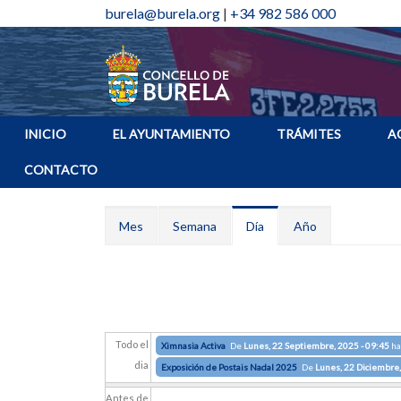
burela@burela.org
|
+34 982 586 000
INICIO
EL AYUNTAMIENTO
TRÁMITES
A
CONTACTO
Solapas principales
Mes
Semana
Día
(solapa
Año
activa)
Todo el
Ximnasia Activa
De
Lunes, 22 Septiembre, 2025 - 09:45
ha
dia
Exposición de Postais Nadal 2025
De
Lunes, 22 Diciembre,
Antes de