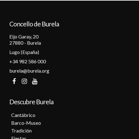
12
Concello de Burela
13
Eijo Garay, 20
14
27880 - Burela
Lugo (España)
15
+34 982 586 000
16
burela@burela.org
17
18
Descubre Burela
19
Cantábrico
Barco-Museo
20
Tradición
Fiestas