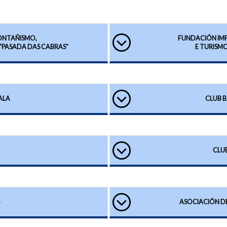
ONTAÑISMO,
FUNDACIÓN IM
 “PASADA DAS CABRAS”
E TURISM
ALA
CLUB 
CLUB
ASOCIACIÓN D