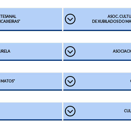
RTESANAL
ASOC. CULTU
NCAIXEIRAS”
DE XUBILADOS DO MAR
URELA
ASOCIACI
 MATOS"
CU