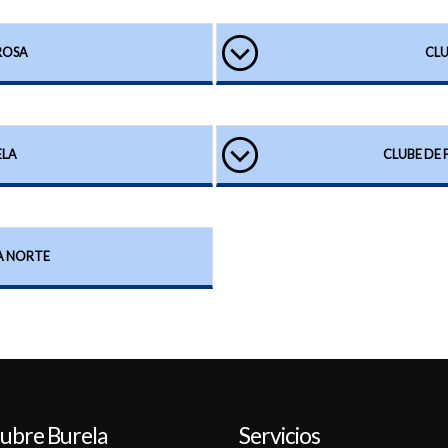
AROSA
CLU
ELA
CLUBE DE 
A NORTE
ubre Burela
Servicios