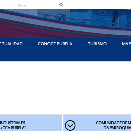
Buscar
CTUALIDAD
CONOCE BURELA
TURISMO
MAP
INDUSTRIALES
COMUNIDADE DE M
E BURELA “A.C.I.A./CCA BURELA”
DA PARROQUIA