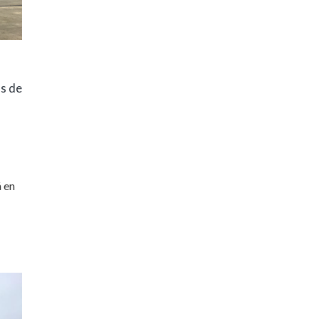
as de
á en