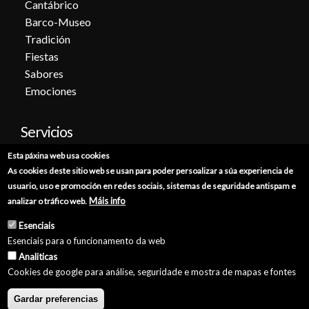
Cantábrico
Barco-Museo
Tradición
Fiestas
Sabores
Emociones
Servicios
Esta páxina web usa cookies
Cita previa
As cookies deste sitio web se usan para poder persoalizar a súa experiencia de
Sede electrónica
usuario, uso e promoción en redes sociais, sistemas de seguridade antispam e
Catálogo de trámites
Máis info
analizar o tráfico web.
Consumo
Esenciais
Punto de información catastral
Esenciais para o funcionamento da web
Punto Limpio
Analiticas
Cookies de google para análise, seguridade e mostra de mapas e fontes
Gardar preferencias
© Concello de Burela 2026 //
Política de Privacidade
//