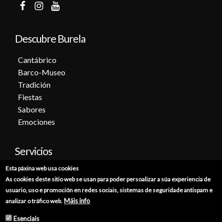
Descubre Burela
Cantábrico
Barco-Museo
Tradición
Fiestas
Sabores
Emociones
Servicios
Esta páxina web usa cookies
Cita previa
As cookies deste sitio web se usan para poder persoalizar a súa experiencia de
Sede electrónica
usuario, uso e promoción en redes sociais, sistemas de seguridade antispam e
Catálogo de trámites
Máis info
analizar o tráfico web.
Consumo
Esenciais
Punto de información catastral