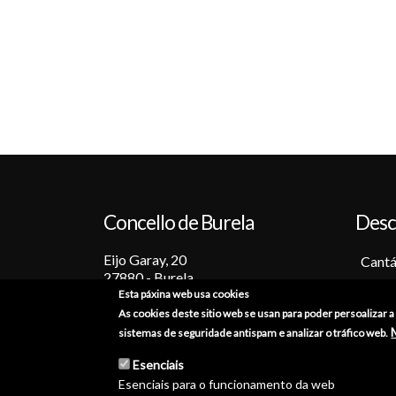
Concello de Burela
Desc
Eijo Garay, 20
Cantá
27880 - Burela
Barc
Esta páxina web usa cookies
Lugo (España)
Tradi
As cookies deste sitio web se usan para poder persoalizar 
+34 982 586 000
Fiest
sistemas de seguridade antispam e analizar o tráfico web.
Sabo
burela@burela.org
Esenciais
Emoc
Esenciais para o funcionamento da web