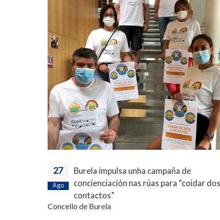
27
Burela impulsa unha campaña de
concienciación nas rúas para “coidar do
Ago
contactos”
Concello de Burela