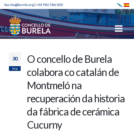
burela@burela.org
|
+34 982 586 000
O concello de Burela
30
Sep
colabora co catalán de
Montmeló na
recuperación da historia
da fábrica de cerámica
Cucurny