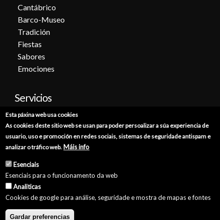
Cantábrico
Barco-Museo
Tradición
Fiestas
Sabores
Emociones
Servicios
Esta páxina web usa cookies
Cita previa
As cookies deste sitio web se usan para poder persoalizar a súa experiencia de
Sede electrónica
usuario, uso e promoción en redes sociais, sistemas de seguridade antispam e
Catálogo de trámites
Máis info
analizar o tráfico web.
Consumo
Esenciais
Punto de información catastral
Esenciais para o funcionamento da web
Punto Limpio
Analiticas
Cookies de google para análise, seguridade e mostra de mapas e fontes
Gardar preferencias