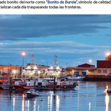
rado bonito del norte como
“Bonito de Burela”
, símbolo de calidad
alizan cada día traspasando todas las fronteras.