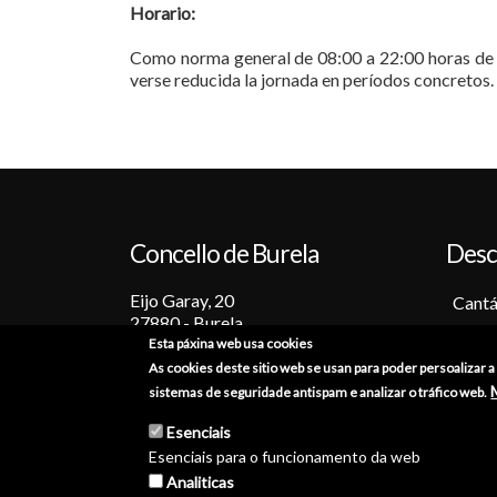
Horario:
Como norma general de 08:00 a 22:00 horas de lu
verse reducida la jornada en períodos concretos.
Concello de Burela
Desc
Eijo Garay, 20
Cantá
27880 - Burela
Barc
Esta páxina web usa cookies
Lugo (España)
Tradi
As cookies deste sitio web se usan para poder persoalizar 
+34 982 586 000
Fiest
sistemas de seguridade antispam e analizar o tráfico web.
Sabo
burela@burela.org
Esenciais
Emoc
Esenciais para o funcionamento da web
Analiticas