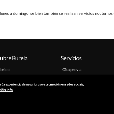
nes a domingo, se bien también se realizan servicios nocturnos 
ubre Burela
Servicios
brico
Cita previa
o-Museo
Sede electrónica
ción
Catálogo de trámites
a súa experiencia de usuario, uso e promoción en redes sociais,
as
Consumo
Máis info
res
Punto de información catastr
iones
Punto Limpio