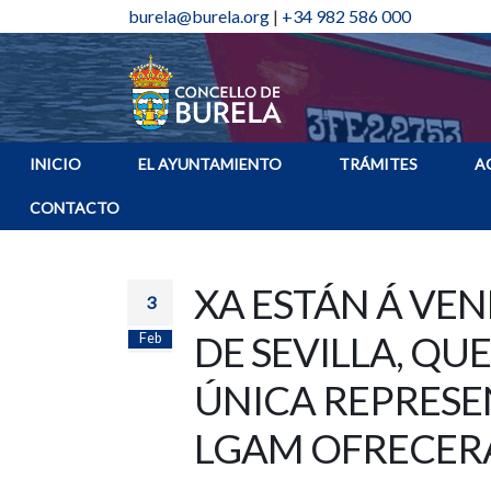
burela@burela.org
|
+34 982 586 000
INICIO
EL AYUNTAMIENTO
TRÁMITES
A
CONTACTO
XA ESTÁN Á VE
3
DE SEVILLA, QU
Feb
ÚNICA REPRESE
LGAM OFRECERÁ