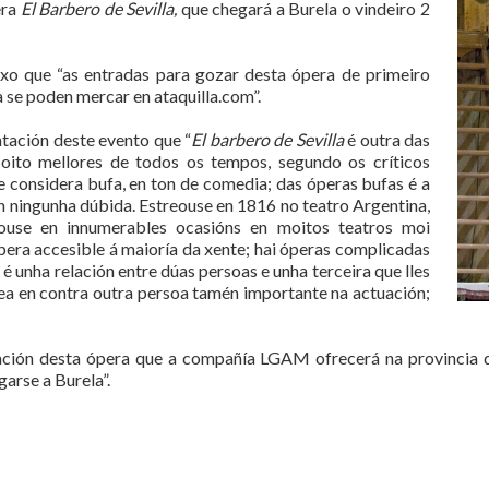
era
El Barbero de Sevilla,
que chegará a Burela o vindeiro 2
dixo que “as entradas para gozar desta ópera de primeiro
a se poden mercar en ataquilla.com”.
ntación deste evento que “
El barbero de Sevilla
é outra das
 oito mellores de todos os tempos, segundo os críticos
e considera bufa, en ton de comedia; das óperas bufas é a
 ningunha dúbida. Estreouse en 1816 no teatro Argentina,
ouse en innumerables ocasións en moitos teatros moi
era accesible á maioría da xente; hai óperas complicadas
 é unha relación entre dúas persoas e unha terceira que lles
tea en contra outra persoa tamén importante na actuación;
ntación desta ópera que a compañía LGAM ofrecerá na provincia
arse a Burela”.