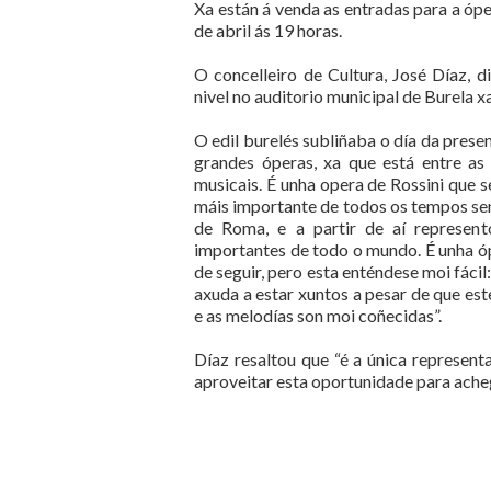
Xa están á venda as entradas para a óp
de abril ás 19 horas.
O concelleiro de Cultura, José Díaz, 
nivel no auditorio municipal de Burela x
O edil burelés subliñaba o día da prese
grandes óperas, xa que está entre as
musicais. É unha opera de Rossini que s
máis importante de todos os tempos sen
de Roma, e a partir de aí represent
importantes de todo o mundo. É unha óp
de seguir, pero esta enténdese moi fácil:
axuda a estar xuntos a pesar de que es
e as melodías son moi coñecidas”.
Díaz resaltou que “é a única represe
aproveitar esta oportunidade para acheg