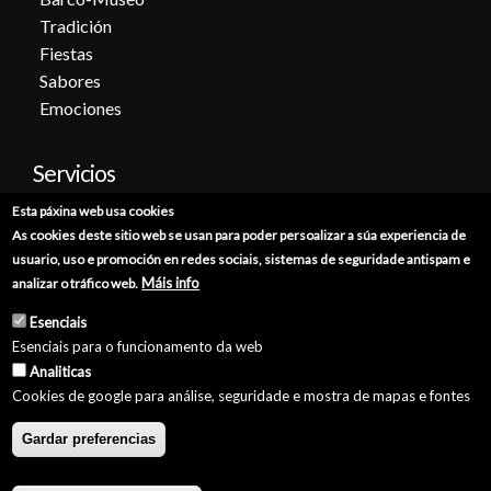
Tradición
Fiestas
Sabores
Emociones
Servicios
Esta páxina web usa cookies
Cita previa
As cookies deste sitio web se usan para poder persoalizar a súa experiencia de
Sede electrónica
usuario, uso e promoción en redes sociais, sistemas de seguridade antispam e
Catálogo de trámites
Máis info
analizar o tráfico web.
Consumo
Esenciais
Punto de información catastral
Esenciais para o funcionamento da web
Punto Limpio
Analiticas
Cookies de google para análise, seguridade e mostra de mapas e fontes
Gardar preferencias
© Concello de Burela 2026 //
Política de Privacidade
//
Aviso Legal
//
Política de Cookies
//
Accesibilidade