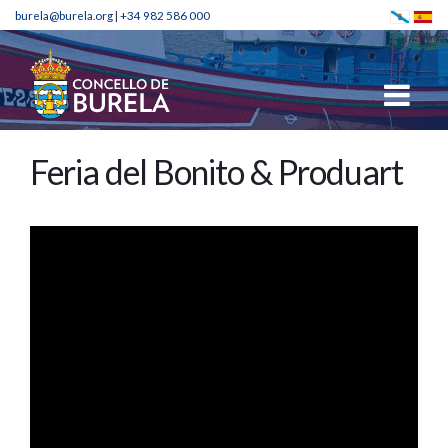
burela@burela.org
|
+34 982 586 000
Feria del Bonito & Produart