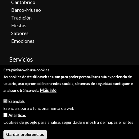
Cantábrico
Barco-Museo
Tradición
Fiestas
Sabores
Emociones
Servicios
Esta páxina web usa cookies
Cita previa
As cookies deste sitio web se usan para poder persoalizar a súa experiencia de
Sede electrónica
usuario, uso e promoción en redes sociais, sistemas de seguridade antispam e
Catálogo de trámites
Máis info
analizar o tráfico web.
Consumo
Esenciais
Punto de información catastral
Esenciais para o funcionamento da web
Punto Limpio
Analiticas
Cookies de google para análise, seguridade e mostra de mapas e fontes
Gardar preferencias
© Concello de Burela 2026 //
Política de Privacidade
//