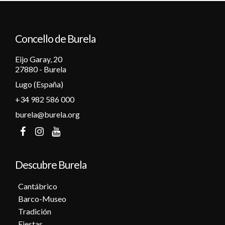
12
Concello de Burela
13
Eijo Garay, 20
14
27880 - Burela
Lugo (España)
15
+34 982 586 000
16
burela@burela.org
17
18
Descubre Burela
19
Cantábrico
Barco-Museo
20
Tradición
Fiestas