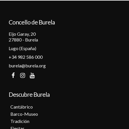
12
Concello de Burela
13
Eijo Garay, 20
14
27880 - Burela
Lugo (España)
15
+34 982 586 000
16
burela@burela.org
17
18
Descubre Burela
19
Cantábrico
Barco-Museo
20
Tradición
Fiestas