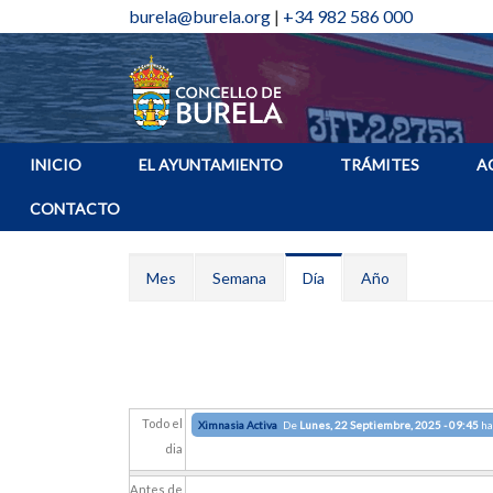
burela@burela.org
|
+34 982 586 000
INICIO
EL AYUNTAMIENTO
TRÁMITES
A
CONTACTO
Solapas principales
Mes
Semana
Día
(solapa
Año
activa)
Todo el
Ximnasia Activa
De
Lunes, 22 Septiembre, 2025 - 09:45
ha
dia
Antes de