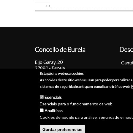
10
11
12
Concello de Burela
Desc
13
Eijo Garay, 20
14
Cantá
27880 - Burela
Barc
Esta páxina web usa cookies
15
Lugo (España)
Tradi
As cookies deste sitio web se usan para poder persoalizar 
+34 982 586 000
Fiest
sistemas de seguridade antispam e analizar o tráfico web.
16
Sabo
burela@burela.org
Esenciais
Emoc
Esenciais para o funcionamento da web
17
Analiticas
Cookies de google para análise, seguridade e mos
18
© Concello de Burela 2026 
Gardar preferencias
19