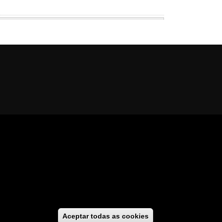
al
cesibilidade
//
GaliciaDigital
Aceptar todas as cookies