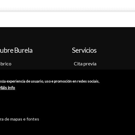
ubre Burela
Servicios
brico
Cita previa
o-Museo
Sede electrónica
ción
Catálogo de trámites
a súa experiencia de usuario, uso e promoción en redes sociais,
as
Consumo
Máis info
res
Punto de información catastr
iones
Punto Limpio
tra de mapas e fontes
//
Política de Privacidade
//
Aviso Legal
//
Política de Cookies
//
Ac