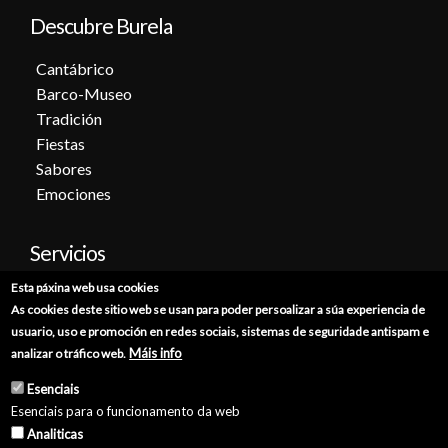
Descubre Burela
Cantábrico
Barco-Museo
Tradición
Fiestas
Sabores
Emociones
Servicios
Esta páxina web usa cookies
Cita previa
As cookies deste sitio web se usan para poder persoalizar a súa experiencia de
Sede electrónica
usuario, uso e promoción en redes sociais, sistemas de seguridade antispam e
Catálogo de trámites
Máis info
analizar o tráfico web.
Consumo
Esenciais
Punto de información catastral
Esenciais para o funcionamento da web
Punto Limpio
Analiticas