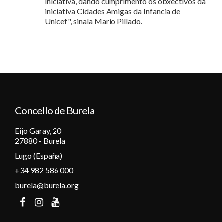
iniciativa, dando cumprimento ós obxectivos da
iniciativa Cidades Amigas da Infancia de
Unicef", sinala Mario Pillado.
Concello de Burela
Eijo Garay, 20
27880 - Burela
Lugo (España)
+34 982 586 000
burela@burela.org