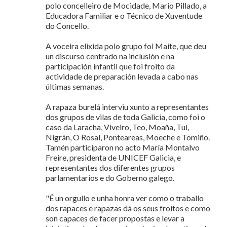
polo concelleiro de Mocidade, Mario Pillado, a
Educadora Familiar e o Técnico de Xuventude
do Concello.
A voceira elixida polo grupo foi Maite, que deu
un discurso centrado na inclusión e na
participación infantil que foi froito da
actividade de preparación levada a cabo nas
últimas semanas.
A rapaza burelá interviu xunto a representantes
dos grupos de vilas de toda Galicia, como foi o
caso da Laracha, Viveiro, Teo, Moaña, Tui,
Nigrán, O Rosal, Ponteareas, Moeche e Tomiño.
Tamén participaron no acto María Montalvo
Freire, presidenta de UNICEF Galicia, e
representantes dos diferentes grupos
parlamentarios e do Goberno galego.
"É un orgullo e unha honra ver como o traballo
dos rapaces e rapazas dá os seus froitos e como
son capaces de facer propostas e levar a