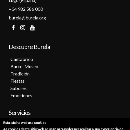
Lugo (España)
+34 982 586 000
burela@burela.org
Descubre Burela
Cantábrico
Barco-Museo
Tradición
Fiestas
Sabores
Emociones
Servicios
Esta páxina web usa cookies
Cita previa
As cookies deste sitio web se usan para poder persoalizar a súa experiencia de