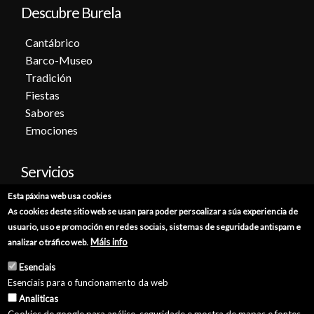
Descubre Burela
Cantábrico
Barco-Museo
Tradición
Fiestas
Sabores
Emociones
Servicios
Esta páxina web usa cookies
Cita previa
As cookies deste sitio web se usan para poder persoalizar a súa experiencia de
Sede electrónica
usuario, uso e promoción en redes sociais, sistemas de seguridade antispam e
Catálogo de trámites
Máis info
analizar o tráfico web.
Consumo
Esenciais
Punto de información catastral
Esenciais para o funcionamento da web
Punto Limpio
Analiticas