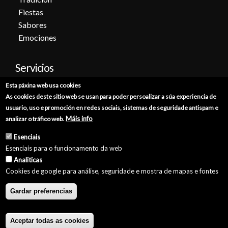
Fiestas
Sabores
Emociones
Servicios
Esta páxina web usa cookies
Cita previa
As cookies deste sitio web se usan para poder persoalizar a súa experiencia de
Sede electrónica
usuario, uso e promoción en redes sociais, sistemas de seguridade antispam e
Catálogo de trámites
Máis info
analizar o tráfico web.
Consumo
Esenciais
Punto de información catastral
Esenciais para o funcionamento da web
Punto Limpio
Analiticas
Cookies de google para análise, seguridade e mostra de mapas e fontes
Gardar preferencias
© Concello de Burela 2026 //
Política de Privacidade
//
Aviso Legal
//
Política de Cookies
//
Accesibilidade
//
GaliciaDigital
Aceptar todas as cookies