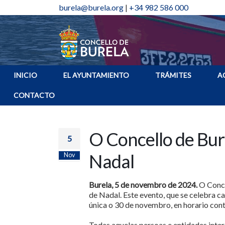
burela@burela.org
|
+34 982 586 000
INICIO
EL AYUNTAMIENTO
TRÁMITES
A
CONTACTO
O Concello de Bur
5
Nadal
Nov
Burela, 5 de novembro de 2024.
O Conce
de Nadal. Este evento, que se celebra ca
única o 30 de novembro, en horario cont
Todas aquelas persoas e entidades inter