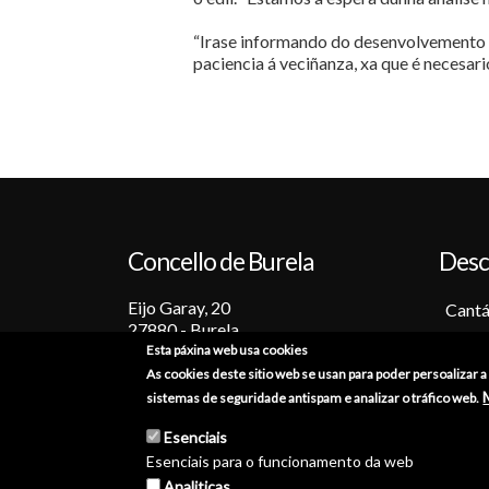
“Irase informando do desenvolvemento de
paciencia á veciñanza, xa que é necesari
Concello de Burela
Desc
Eijo Garay, 20
Cantá
27880 - Burela
Barc
Esta páxina web usa cookies
Lugo (España)
Tradi
As cookies deste sitio web se usan para poder persoalizar 
+34 982 586 000
Fiest
sistemas de seguridade antispam e analizar o tráfico web.
Sabo
burela@burela.org
Esenciais
Emoc
Esenciais para o funcionamento da web
Analiticas