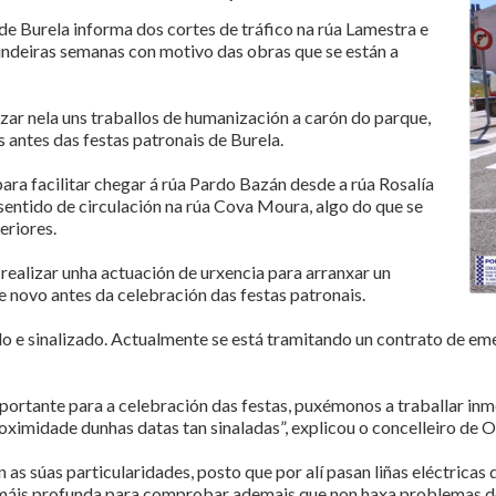
e Burela informa dos cortes de tráfico na rúa Lamestra e
indeiras semanas con motivo das obras que se están a
izar nela uns traballos de humanización a carón do parque,
 antes das festas patronais de Burela.
para facilitar chegar á rúa Pardo Bazán desde a rúa Rosalía
sentido de circulación na rúa Cova Moura, algo do que se
eriores.
 realizar unha actuación de urxencia para arranxar un
 novo antes da celebración das festas patronais.
ado e sinalizado. Actualmente se está tramitando un contrato de e
portante para a celebración das festas, puxémonos a traballar inm
oximidade dunhas datas tan sinaladas”, explicou o concelleiro de 
s súas particularidades, posto que por alí pasan liñas eléctricas de 
 máis profunda para comprobar ademais que non haxa problemas de 