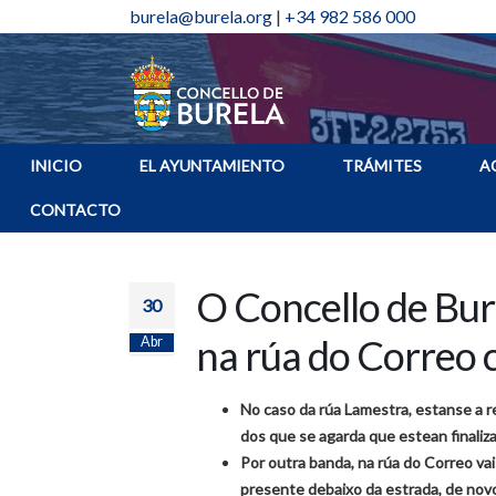
burela@burela.org
|
+34 982 586 000
INICIO
EL AYUNTAMIENTO
TRÁMITES
A
CONTACTO
O Concello de Bure
30
na rúa do Correo 
Abr
No caso da rúa Lamestra, estanse a re
dos que se agarda que estean finaliz
Por outra banda, na rúa do Correo vai
presente debaixo da estrada, de novo