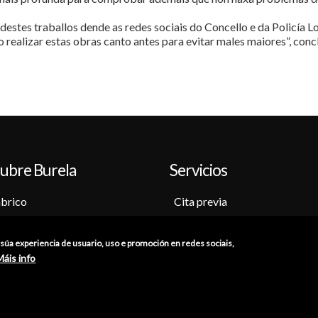
stes traballos dende as redes sociais do Concello e da Policía Lo
o realizar estas obras canto antes para evitar males maiores”, concl
ubre Burela
Servicios
brico
Cita previa
o-Museo
Sede electrónica
ción
Catálogo de trámites
a súa experiencia de usuario, uso e promoción en redes sociais,
as
Consumo
Máis info
res
Punto de información catastr
iones
Punto Limpio