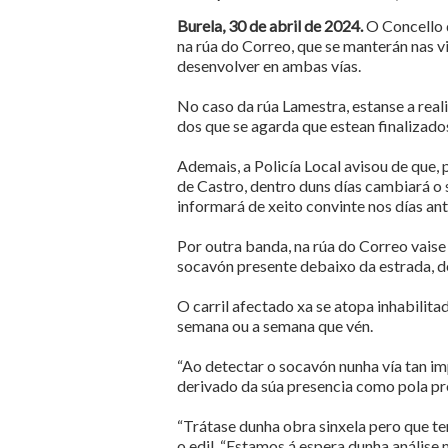
Burela, 30 de abril de 2024.
O Concello d
na rúa do Correo, que se manterán nas v
desenvolver en ambas vías.
No caso da rúa Lamestra, estanse a real
dos que se agarda que estean finalizados
Ademais, a Policía Local avisou de que, 
de Castro, dentro duns días cambiará o 
informará de xeito convinte nos días ant
Por outra banda, na rúa do Correo vaise
socavón presente debaixo da estrada, de
O carril afectado xa se atopa inhabilit
semana ou a semana que vén.
“Ao detectar o socavón nunha vía tan im
derivado da súa presencia como pola pr
“Trátase dunha obra sinxela pero que ten a
o edil. “Estamos á espera dunha análise