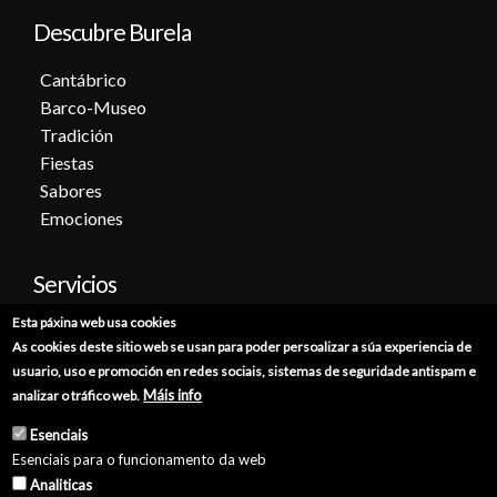
Descubre Burela
Cantábrico
Barco-Museo
Tradición
Fiestas
Sabores
Emociones
Servicios
Esta páxina web usa cookies
Cita previa
As cookies deste sitio web se usan para poder persoalizar a súa experiencia de
Sede electrónica
usuario, uso e promoción en redes sociais, sistemas de seguridade antispam e
Catálogo de trámites
Máis info
analizar o tráfico web.
Consumo
Esenciais
Punto de información catastral
Esenciais para o funcionamento da web
Punto Limpio
Analiticas