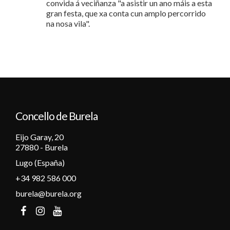
convida á veciñanza "a asistir un ano máis a esta
gran festa, que xa conta cun amplo percorrido
na nosa vila".
Concello de Burela
Eijo Garay, 20
27880 - Burela
Lugo (España)
+34 982 586 000
burela@burela.org