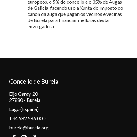
europeos, o 5% do concello e o 35% de Augas
de Galicia, facendo uso a Xunta do imposto do
canon da auga que pagan os veciños e veciñas
de Burela para financiar melloras desta
envergadura.
Concello de Burela
Eijo Garay, 20
27880 - Burela
Lugo (España)
+34 982 586 000
burela@burela.org