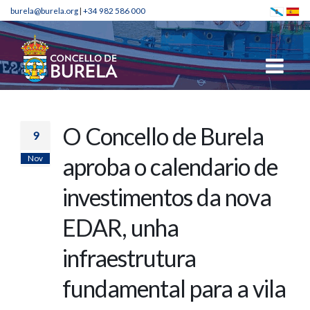
burela@burela.org
|
+34 982 586 000
O Concello de Burela
9
Nov
aproba o calendario de
investimentos da nova
EDAR, unha
infraestrutura
fundamental para a vila