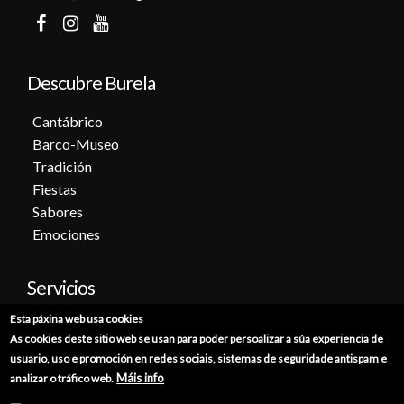
Descubre Burela
Cantábrico
Barco-Museo
Tradición
Fiestas
Sabores
Emociones
Servicios
Esta páxina web usa cookies
Cita previa
As cookies deste sitio web se usan para poder persoalizar a súa experiencia de
Sede electrónica
usuario, uso e promoción en redes sociais, sistemas de seguridade antispam e
Catálogo de trámites
Máis info
analizar o tráfico web.
Consumo