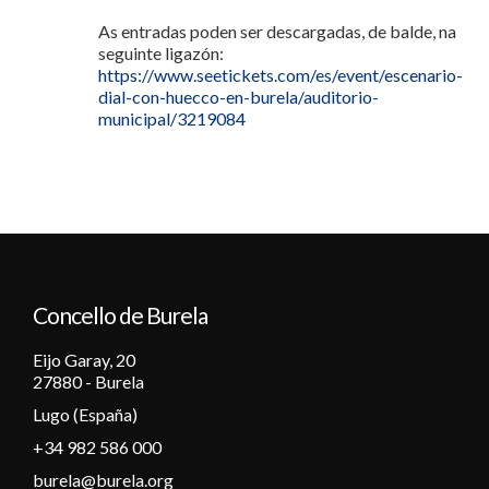
As entradas poden ser descargadas, de balde, na
seguinte ligazón:
https://www.seetickets.com/es/event/escenario-
dial-con-huecco-en-burela/auditorio-
municipal/3219084
Concello de Burela
Eijo Garay, 20
27880 - Burela
Lugo (España)
+34 982 586 000
burela@burela.org