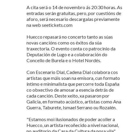
A cita será o 14 de novembro ás 20:30 horas. As
entradas serán gratuítas, pero, por cuestións de
aforo, será necesario descargalas previamente
na web seetickets.com
Huecco repasará no concerto tanto as súas
novas cancións como os éxitos da súa
traxectoria. O evento conta co patrocinio da
Deputación de Lugo e a colaboración do
Concello de Burela e o Hotel Nordés.
Con Escenario Dial, Cadena Dial colabora cos
artistas que máis soan na emisora, cun formato
íntimo e minimalista que percorre toda España
co obxectivo de amosar a esencia detrás de
cada canción. Deste xeito, xa pasaron por
Galicia, en formato acústico, artistas como Ana
Guerra, Taburete, Ismael Serrano ou Rozalén.
"Estamos moi ilusionados de poder acoller a
Huecco, un artista recoñecido a nivel nacional,
no auditorio da Casa da Cultura da nosa vila",