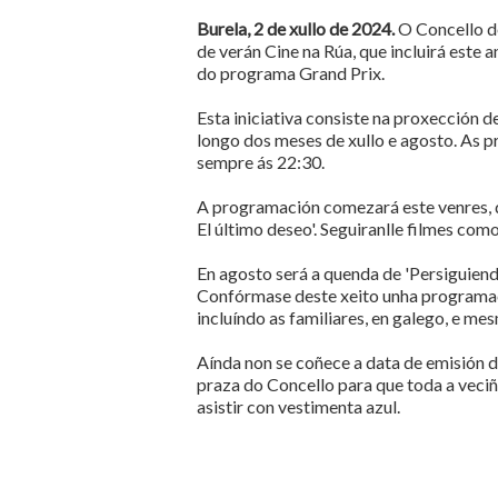
Burela, 2 de xullo de 2024.
O Concello d
de verán Cine na Rúa, que incluirá este 
do programa Grand Prix.
Esta iniciativa consiste na proxección d
longo dos meses de xullo e agosto. As p
sempre ás 22:30.
A programación comezará este venres, dí
El último deseo'. Seguiranlle filmes como
En agosto será a quenda de 'Persiguiend
Confórmase deste xeito unha programaci
incluíndo as familiares, en galego, e me
Aínda non se coñece a data de emisión d
praza do Concello para que toda a veci
asistir con vestimenta azul.