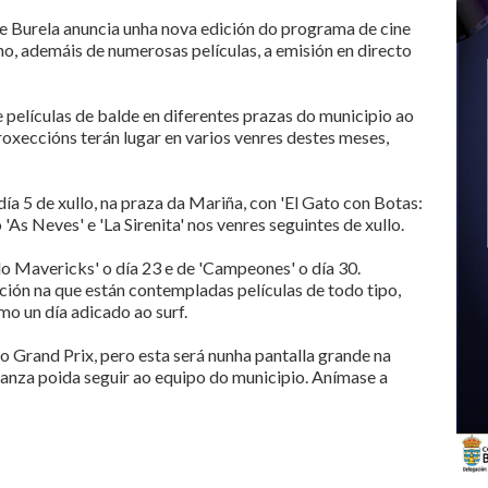
e Burela anuncia unha nova edición do programa de cine
ano, ademáis de numerosas películas, a emisión en directo
e películas de balde en diferentes prazas do municipio ao
roxeccións terán lugar en varios venres destes meses,
a 5 de xullo, na praza da Mariña, con 'El Gato con Botas:
 'As Neves' e 'La Sirenita' nos venres seguintes de xullo.
o Mavericks' o día 23 e de 'Campeones' o día 30.
ón na que están contempladas películas de todo tipo,
smo un día adicado ao surf.
o Grand Prix, pero esta será nunha pantalla grande na
ñanza poida seguir ao equipo do municipio. Anímase a