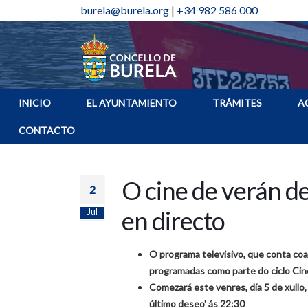
burela@burela.org
|
+34 982 586 000
INICIO
EL AYUNTAMIENTO
TRÁMITES
A
CONTACTO
O cine de verán d
2
en directo
Jul
O programa televisivo, que conta coa
programadas como parte do ciclo Cine
Comezará este venres, día 5 de xullo,
último deseo' ás 22:30