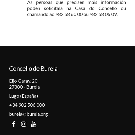
As persoas que precisen máis información
poden solicitala na Casa do Concello ou
chamando ao 982 58 60 00 ou 982 58 06 09.
Concello de Burela
Eijo Garay, 20
27880 - Burela
Lugo (España)
+34 982 586 000
burela@burela.org