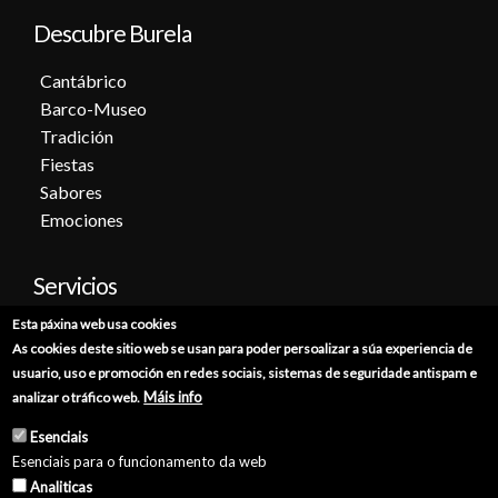
Descubre Burela
Cantábrico
Barco-Museo
Tradición
Fiestas
Sabores
Emociones
Servicios
Esta páxina web usa cookies
Cita previa
As cookies deste sitio web se usan para poder persoalizar a súa experiencia de
Sede electrónica
usuario, uso e promoción en redes sociais, sistemas de seguridade antispam e
Catálogo de trámites
Máis info
analizar o tráfico web.
Consumo
Esenciais
Punto de información catastral
Esenciais para o funcionamento da web
Punto Limpio
Analiticas