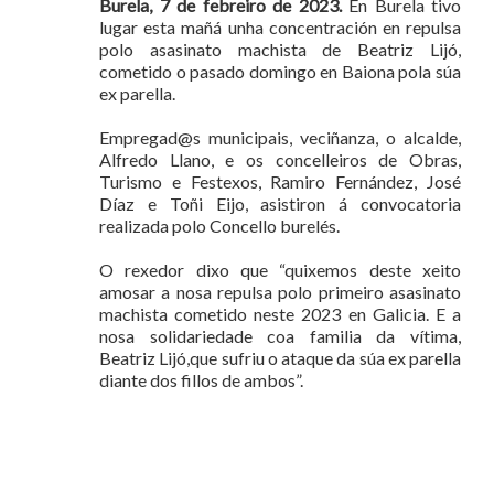
Burela, 7 de febreiro de 2023.
En Burela tivo
lugar esta mañá unha concentración en repulsa
polo asasinato machista de Beatriz Lijó,
cometido o pasado domingo en Baiona pola súa
ex parella.
Empregad@s municipais, veciñanza, o alcalde,
Alfredo Llano, e os concelleiros de Obras,
Turismo e Festexos, Ramiro Fernández, José
Díaz e Toñi Eijo, asistiron á convocatoria
realizada polo Concello burelés.
O rexedor dixo que “quixemos deste xeito
amosar a nosa repulsa polo primeiro asasinato
machista cometido neste 2023 en Galicia. E a
nosa solidariedade coa familia da vítima,
Beatriz Lijó,que sufriu o ataque da súa ex parella
diante dos fillos de ambos”.