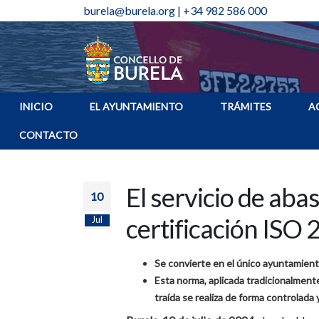
burela@burela.org
|
+34 982 586 000
INICIO
EL AYUNTAMIENTO
TRÁMITES
A
CONTACTO
El servicio de aba
10
certificación ISO
Jul
Se convierte en el único ayuntamiento
Esta norma, aplicada tradicionalmente 
traída se realiza de forma controlada