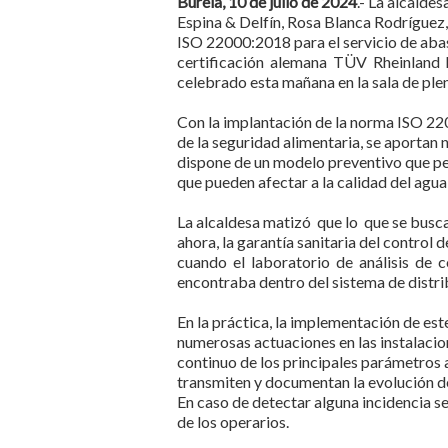
Burela, 10 de julio de 2024
.- La alcalde
Espina & Delfín, Rosa Blanca Rodríguez,
ISO 22000:2018 para el servicio de aba
certificación alemana TÜV Rheinland ha
celebrado esta mañana en la sala de ple
Con la implantación de la norma ISO 22
de la seguridad alimentaria, se aportan 
dispone de un modelo preventivo que perm
que pueden afectar a la calidad del agua
La alcaldesa matizó que lo que se busca
ahora, la garantía sanitaria del control
cuando el laboratorio de análisis de co
encontraba dentro del sistema de distri
En la práctica, la implementación de est
numerosas actuaciones en las instalacio
continuo de los principales parámetros 
transmiten y documentan la evolución de 
En caso de detectar alguna incidencia se
de los operarios.