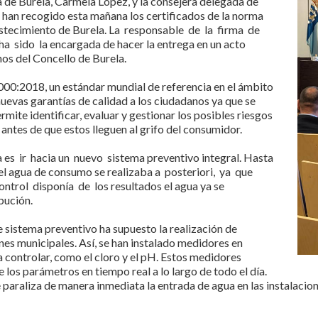
sa de Burela, Carmela López, y la consejera delegada de
 han recogido esta mañana los certificados de la norma
stecimiento de Burela. La responsable de la firma de
 sido la encargada de hacer la entrega en un acto
nos del Concello de Burela.
000:2018, un estándar mundial de referencia en el ámbito
nuevas garantías de calidad a los ciudadanos ya que se
ite identificar, evaluar y gestionar los posibles riesgos
 antes de que estos lleguen al grifo del consumidor.
 es ir hacia un nuevo sistema preventivo integral. Hasta
 del agua de consumo se realizaba a posteriori, ya que
ntrol disponía de los resultados el agua ya se
bución.
e sistema preventivo ha supuesto la realización de
nes municipales. Así, se han instalado medidores en
a controlar, como el cloro y el pH. Estos medidores
los parámetros en tiempo real a lo largo de todo el día.
 paraliza de manera inmediata la entrada de agua en las instalacion