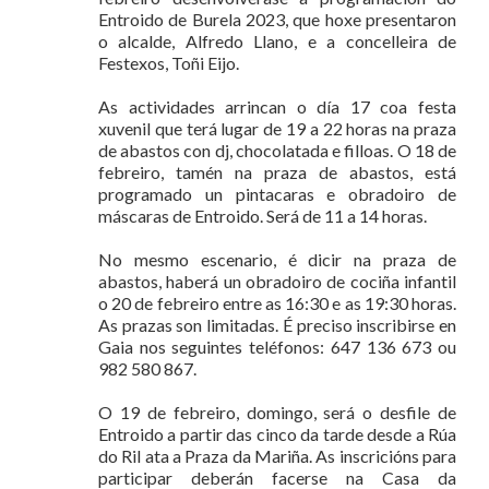
Entroido de Burela 2023, que hoxe presentaron
o alcalde, Alfredo Llano, e a concelleira de
Festexos, Toñi Eijo.
As actividades arrincan o día 17 coa festa
xuvenil que terá lugar de 19 a 22 horas na praza
de abastos con dj, chocolatada e filloas. O 18 de
febreiro, tamén na praza de abastos, está
programado un pintacaras e obradoiro de
máscaras de Entroido. Será de 11 a 14 horas.
No mesmo escenario, é dicir na praza de
abastos, haberá un obradoiro de cociña infantil
o 20 de febreiro entre as 16:30 e as 19:30 horas.
As prazas son limitadas. É preciso inscribirse en
Gaia nos seguintes teléfonos: 647 136 673 ou
982 580 867.
O 19 de febreiro, domingo, será o desfile de
Entroido a partir das cinco da tarde desde a Rúa
do Ril ata a Praza da Mariña. As inscricións para
participar deberán facerse na Casa da