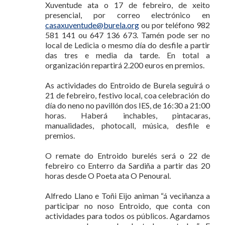
Xuventude ata o 17 de febreiro, de xeito
presencial, por correo electrónico en
casaxuventude@burela.org
ou por teléfono 982
581 141 ou 647 136 673. Tamén pode ser no
local de Ledicia o mesmo día do desfile a partir
das tres e media da tarde. En total a
organización repartirá 2.200 euros en premios.
As actividades do Entroido de Burela seguirá o
21 de febreiro, festivo local, coa celebración do
día do neno no pavillón dos IES, de 16:30 a 21:00
horas. Haberá inchables, pintacaras,
manualidades, photocall, música, desfile e
premios.
O remate do Entroido burelés será o 22 de
febreiro co Enterro da Sardiña a partir das 20
horas desde O Poeta ata O Penoural.
Alfredo Llano e Toñi Eijo animan “á veciñanza a
participar no noso Entroido, que conta con
actividades para todos os públicos. Agardamos