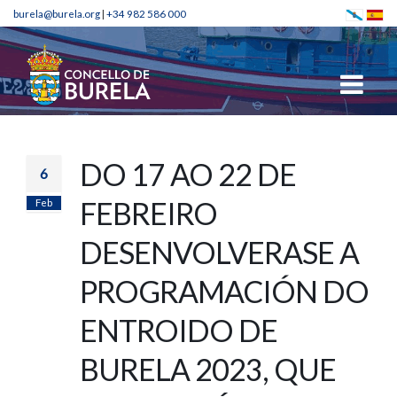
burela@burela.org
|
+34 982 586 000
DO 17 AO 22 DE
6
Feb
FEBREIRO
DESENVOLVERASE A
PROGRAMACIÓN DO
ENTROIDO DE
BURELA 2023, QUE