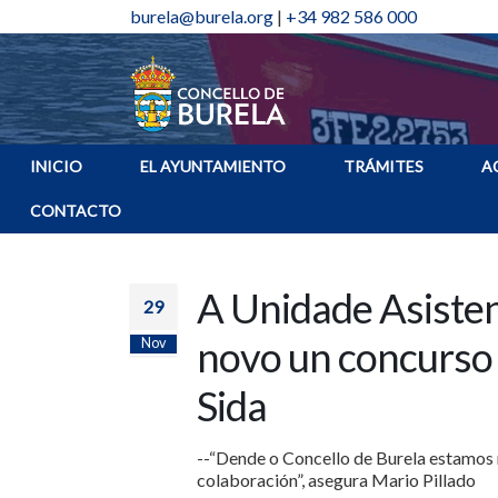
burela@burela.org
|
+34 982 586 000
INICIO
EL AYUNTAMIENTO
TRÁMITES
A
CONTACTO
A Unidade Asiste
29
novo un concurso 
Nov
Sida
--“Dende o Concello de Burela estamos
colaboración”, asegura Mario Pillado