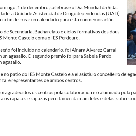
domingo, 1 de decembro, celébrase o Día Mundial da Sida.
dade, a Unidade Asistencial de Drogodependencias (UAD)
o a fin de crear un calendario para esta conmemoración.
o de Secundaria, Bacharelato e ciclos formativos dos dous
IES Monte Castelo coma o IES Perdouro.
eño foi incluído no calendario, foi Ainara Alvarez Carral
n un agasallo. O segundo premio foi para Sabela Pardo
n agasallo.
 no patio do IES Monte Castelo e a el asistiu o concelleiro deleg
nza, e representantes de ambos centros.
 agradecidos ós centros pola colaboración e ó alumnado pola part
ara os rapaces e rapazas pero tamén da man deles e delas, sobre t