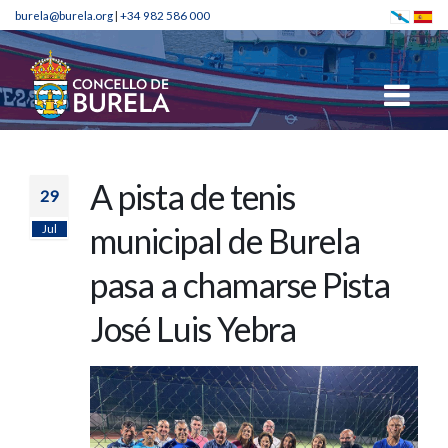
burela@burela.org
|
+34 982 586 000
A pista de tenis
29
Jul
municipal de Burela
pasa a chamarse Pista
José Luis Yebra