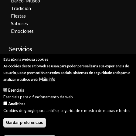
Barco-Museo
Tradición
Fiestas
Sabores
Emociones
Servicios
Esta páxina web usa cookies
Cita previa
As cookies deste sitio web se usan para poder persoalizar a súa experiencia de
Sede electrónica
usuario, uso e promoción en redes sociais, sistemas de seguridade antispam e
Catálogo de trámites
Máis info
analizar o tráfico web.
Consumo
Esenciais
Punto de información catastral
Esenciais para o funcionamento da web
Punto Limpio
Analiticas
Cookies de google para análise, seguridade e mostra de mapas e fontes
Gardar preferencias
© Concello de Burela 2026 //
Política de Privacidade
//
Aviso Legal
//
Política de Cookies
//
Accesibilidade