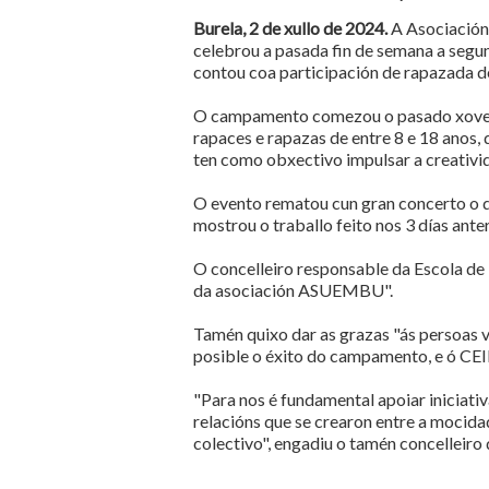
Burela, 2 de xullo de 2024.
A Asociación
celebrou a pasada fin de semana a segu
contou coa participación de rapazada d
O campamento comezou o pasado xoves 2
rapaces e rapazas de entre 8 e 18 anos,
ten como obxectivo impulsar a creativi
O evento rematou cun gran concerto o d
mostrou o traballo feito nos 3 días anter
O concelleiro responsable da Escola de 
da asociación ASUEMBU".
Tamén quixo dar as grazas "ás persoas 
posible o éxito do campamento, e ó CEIP
"Para nos é fundamental apoiar iniciativa
relacións que se crearon entre a mocida
colectivo", engadiu o tamén concelleir