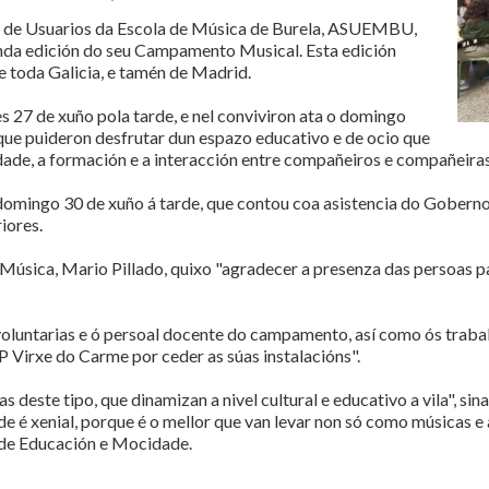
 de Usuarios da Escola de Música de Burela, ASUEMBU,
nda edición do seu Campamento Musical. Esta edición
e toda Galicia, e tamén de Madrid.
7 de xuño pola tarde, e nel conviviron ata o domingo
 que puideron desfrutar dun espazo educativo e de ocio que
dade, a formación e a interacción entre compañeiros e compañeiras
omingo 30 de xuño á tarde, que contou coa asistencia do Goberno l
iores.
Música, Mario Pillado, quixo "agradecer a presenza das persoas par
voluntarias e ó persoal docente do campamento, así como ós trabal
 Virxe do Carme por ceder as súas instalacións".
s deste tipo, que dinamizan a nivel cultural e educativo a vila", sin
de é xenial, porque é o mellor que van levar non só como músicas e
o de Educación e Mocidade.