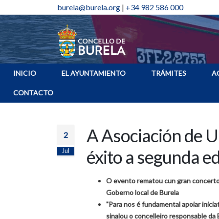
burela@burela.org
|
+34 982 586 000
INICIO
EL AYUNTAMIENTO
TRÁMITES
A
CONTACTO
A Asociación de U
2
éxito a segunda 
Jul
O evento rematou cun gran concerto 
Goberno local de Burela
"Para nos é fundamental apoiar iniciati
sinalou o concelleiro responsable da 