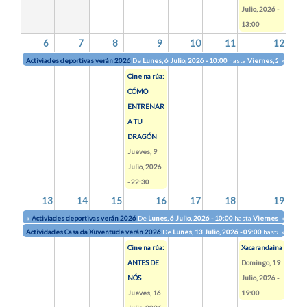
Julio, 2026 -
13:00
6
7
8
9
10
11
12
Activiades deportivas verán 2026
De
Lunes, 6 Julio, 2026 - 10:00
hasta
Viernes, 28 Agosto
»
Cine na rúa:
CÓMO
ENTRENAR
A TU
DRAGÓN
Jueves, 9
Julio, 2026
- 22:30
13
14
15
16
17
18
19
«
Activiades deportivas verán 2026
De
Lunes, 6 Julio, 2026 - 10:00
hasta
Viernes, 28 Agos
»
Actividades Casa da Xuventude verán 2026
De
Lunes, 13 Julio, 2026 - 09:00
hasta
Jueves,
»
Cine na rúa:
Xacarandaina
ANTES DE
Domingo, 19
NÓS
Julio, 2026 -
Jueves, 16
19:00