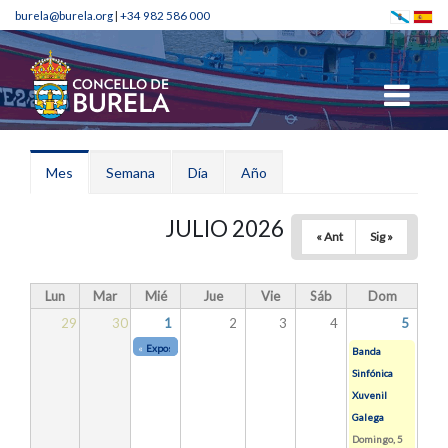
burela@burela.org
|
+34 982 586 000
Solapas principales
Mes
(solapa
Semana
Día
Año
activa)
JULIO 2026
« Ant
Sig »
Lun
Mar
Mié
Jue
Vie
Sáb
Dom
29
30
1
2
3
4
5
«
Exposición Os Maragatos da Porta de San Pedro
De
Miércoles, 17 J
Banda
Sinfónica
Xuvenil
Galega
Domingo, 5