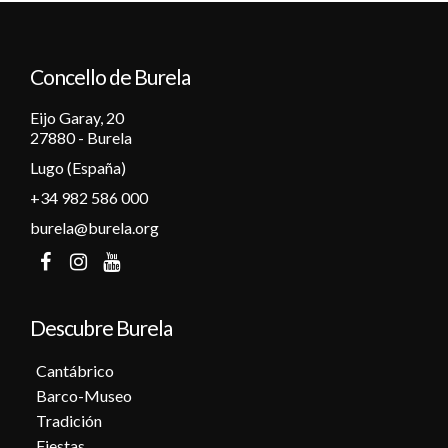
12
Concello de Burela
13
Eijo Garay, 20
14
27880 - Burela
Lugo (España)
15
+34 982 586 000
16
burela@burela.org
17
18
Descubre Burela
19
Cantábrico
Barco-Museo
20
Tradición
Fiestas