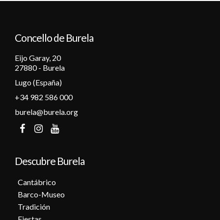
12
Concello de Burela
13
Eijo Garay, 20
14
27880 - Burela
Lugo (España)
15
+34 982 586 000
16
burela@burela.org
17
18
Descubre Burela
19
Cantábrico
Barco-Museo
20
Tradición
Fiestas