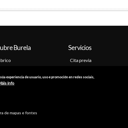
ubre Burela
Servicios
brico
Cita previa
o-Museo
Sede electrónica
ción
Catálogo de trámites
a súa experiencia de usuario, uso e promoción en redes sociais,
as
Consumo
Máis info
res
Punto de información catastr
iones
Punto Limpio
tra de mapas e fontes
//
Política de Privacidade
//
Aviso Legal
//
Política de Cookies
//
Ac