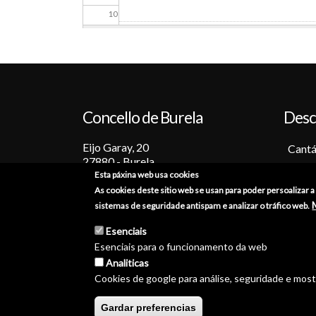
10
11
12
Concello de Burela
Desc
13
Eijo Garay, 20
14
Cantá
27880 - Burela
Barc
Esta páxina web usa cookies
15
Lugo (España)
Tradi
As cookies deste sitio web se usan para poder persoalizar 
+34 982 586 000
Fiest
sistemas de seguridade antispam e analizar o tráfico web.
16
Sabo
burela@burela.org
Esenciais
Emoc
Esenciais para o funcionamento da web
17
Analiticas
Cookies de google para análise, seguridade e mos
18
© Concello de Burela 2026 
Gardar preferencias
19