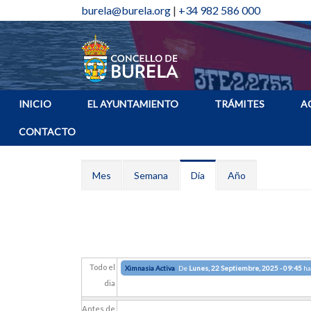
burela@burela.org
|
+34 982 586 000
INICIO
EL AYUNTAMIENTO
TRÁMITES
A
CONTACTO
Solapas principales
Mes
Semana
Día
(solapa
Año
activa)
Todo el
Ximnasia Activa
De
Lunes, 22 Septiembre, 2025 - 09:45
ha
dia
Antes de