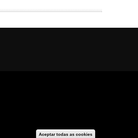
al
cesibilidade
//
GaliciaDigital
Aceptar todas as cookies