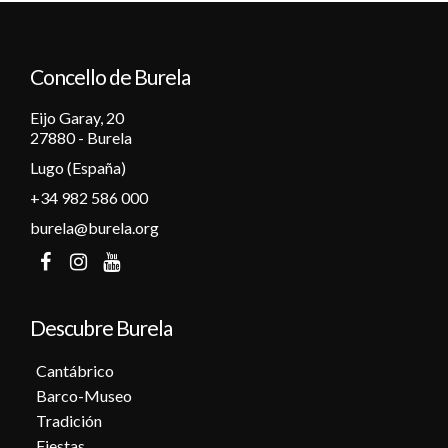
12
Concello de Burela
13
Eijo Garay, 20
14
27880 - Burela
Lugo (España)
15
+34 982 586 000
16
burela@burela.org
17
18
Descubre Burela
19
Cantábrico
Barco-Museo
20
Tradición
Fiestas