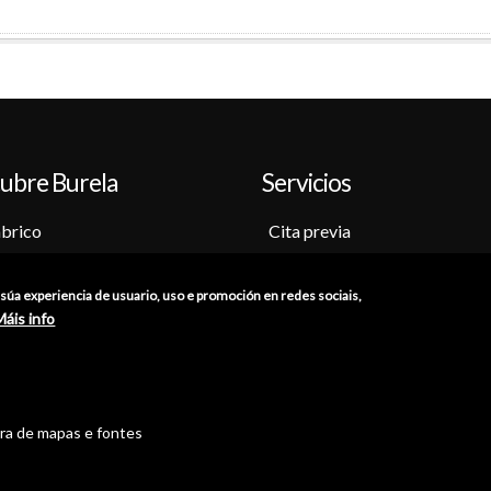
ubre Burela
Servicios
brico
Cita previa
o-Museo
Sede electrónica
ción
Catálogo de trámites
a súa experiencia de usuario, uso e promoción en redes sociais,
as
Consumo
Máis info
res
Punto de información catastr
iones
Punto Limpio
tra de mapas e fontes
//
Política de Privacidade
//
Aviso Legal
//
Política de Cookies
//
Ac