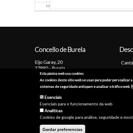
10
11
12
Concello de Burela
Desc
13
Eijo Garay, 20
14
Cantá
27880 - Burela
Barc
Esta páxina web usa cookies
15
Lugo (España)
Tradi
As cookies deste sitio web se usan para poder persoalizar 
+34 982 586 000
Fiest
sistemas de seguridade antispam e analizar o tráfico web.
16
Sabo
burela@burela.org
Esenciais
Emoc
Esenciais para o funcionamento da web
17
Analiticas
Cookies de google para análise, seguridade e mos
18
© Concello de Burela 2026 
Gardar preferencias
19