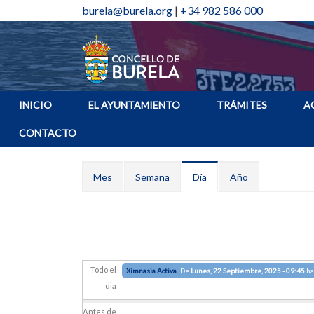
burela@burela.org
|
+34 982 586 000
INICIO
EL AYUNTAMIENTO
TRÁMITES
A
CONTACTO
Solapas principales
Mes
Semana
Día
(solapa
Año
activa)
Todo el
Ximnasia Activa
De
Lunes, 22 Septiembre, 2025 - 09:45
ha
dia
Antes de