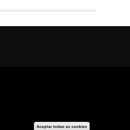
al
cesibilidade
//
GaliciaDigital
Aceptar todas as cookies