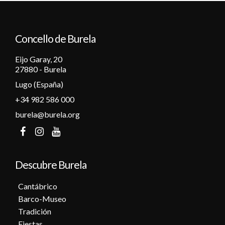
12
Concello de Burela
13
Eijo Garay, 20
14
27880 - Burela
Lugo (España)
15
+34 982 586 000
16
burela@burela.org
17
18
Descubre Burela
19
Cantábrico
Barco-Museo
20
Tradición
Fiestas