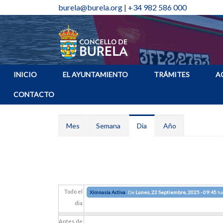
burela@burela.org
|
+34 982 586 000
INICIO
EL AYUNTAMIENTO
TRÁMITES
A
CONTACTO
Solapas principales
Mes
Semana
Día
(solapa
Año
activa)
Todo el
Ximnasia Activa
De
Lunes, 22 Septiembre, 2025 - 09:45
ha
dia
Antes de