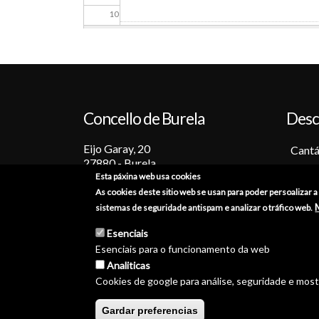
10
11
12
Concello de Burela
Desc
13
Eijo Garay, 20
14
Cantá
27880 - Burela
Barc
Esta páxina web usa cookies
15
Lugo (España)
Tradi
As cookies deste sitio web se usan para poder persoalizar 
+34 982 586 000
Fiest
sistemas de seguridade antispam e analizar o tráfico web.
16
Sabo
burela@burela.org
Esenciais
Emoc
Esenciais para o funcionamento da web
17
Analiticas
Cookies de google para análise, seguridade e mos
18
© Concello de Burela 2026 
Gardar preferencias
19