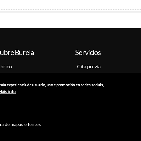
ubre Burela
Servicios
brico
Cita previa
o-Museo
Sede electrónica
ción
Catálogo de trámites
a súa experiencia de usuario, uso e promoción en redes sociais,
as
Consumo
Máis info
res
Punto de información catastr
iones
Punto Limpio
tra de mapas e fontes
//
Política de Privacidade
//
Aviso Legal
//
Política de Cookies
//
Ac