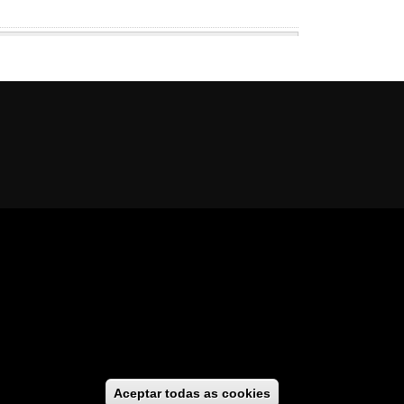
al
cesibilidade
//
GaliciaDigital
Aceptar todas as cookies