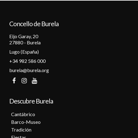
12
Concello de Burela
13
Eijo Garay, 20
14
27880 - Burela
Lugo (España)
15
+34 982 586 000
16
burela@burela.org
17
18
Descubre Burela
19
Cantábrico
Barco-Museo
20
Tradición
Fiestas