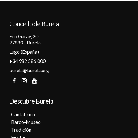
12
Concello de Burela
13
Eijo Garay, 20
14
27880 - Burela
Lugo (España)
15
+34 982 586 000
16
burela@burela.org
17
18
Descubre Burela
19
Cantábrico
Barco-Museo
20
Tradición
Fiestas